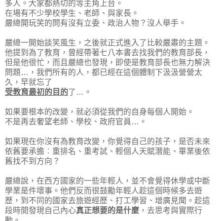
多人。大家都熱切的等主角上台。
在場有不少學校學生、老師、與家長。
嚴總開玩笑的問有沒有立委、政治人物？沒人舉手。
嚴總一開始談笑風生，之後就正式進入了比較嚴肅的主題。
他提到為了教育，曾經帶著七八本書去找我們的教育部長，
但是他很忙，而且嚴總也發現，即使是教育部長也無力解決
問題…，我們所有的人，都已經在這個體制下汲汲營營太
久，早就忘了
受教育最初的目的
了…。
如果要根本的改變，就必須從我們的自身每個人開始。
不是再去奢望老師、學校、政府官員…。
如果現在你沒有為教育改變，你覺得自己的孩子，是否未來
依舊要承擔︰重排名、重考試、輕個人天賦潛能、畢業後依
舊找不到方向？
嚴總說，在西方國家的一些年輕人，並不會覺得休學或中斷
學業是件壞事。他們反而很鼓勵年輕人趁這個時候多去遊
歷，到不同的國家去旅遊經歷、打工學習、增廣見聞。趁這
段時間發現自己內心
真正想要的是什麼
，去思考與實際行
動。