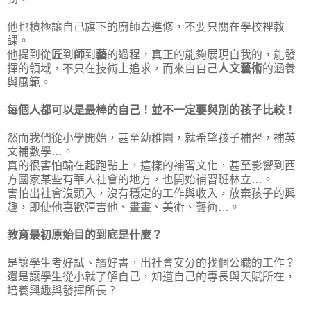
他也積極讓自己旗下的廚師去進修，不要只關在學校裡教
課。
他提到從
匠
到
師
到
藝
的過程，真正的能夠展現自我的，能發
揮的領域，不只在技術上追求，而來自自己
人文藝術
的涵養
與風範。
每個人都可以是最棒的自己！並不一定要與別的孩子比較！
然而我們從小學開始，甚至幼稚園，就希望孩子補習，補英
文補數學…。
真的很害怕輸在起跑點上，這樣的補習文化，甚至影響到西
方國家某些有華人社會的地方，也開始補習班林立…。
害怕出社會沒頭入，沒有穩定的工作與收入，放棄孩子的興
趣，即使他喜歡彈吉他、畫畫、美術、藝術…。
教育最初原始目的到底是什麼？
是讓學生考好試、讀好書，出社會安分的找個公職的工作？
還是讓學生從小就了解自己，知道自己的專長與天賦所在，
培養興趣與發揮所長？