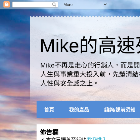
Mike的高
Mike不再是走心的行銷人，而
人生與事業重大投入前，先釐清結
人性與安全感之上。
首頁
我的產品
諮詢/課前須知
佈告欄
📌 本文已遷移至新站
點我進入