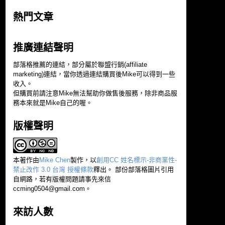
熱門文章
推廣連結聲明
部落格推薦的連結，部分屬於聯盟行銷(affiliate
marketing)連結，當你透過連結購買後Mike可以得到一些
收入。
但購買前請注意Mike無法幫助你做售後服務，除非商品服
務本來就是Mike自己的喔。
版權聲明
本著作由
Mike Chen
製作，以
創用CC 姓名標示-非商業性-
禁止改作 3.0 台灣 授權條款
釋出。 部份部落格圖片引用
自網路，若有版權問題請事先來信
ccming0504@gmail.com
。
來訪人數