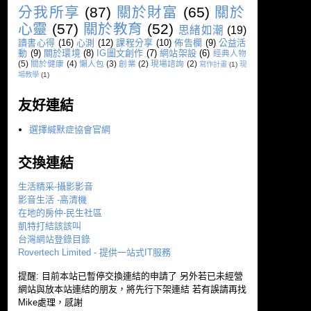
分我所享
(87)
關於財富
(65)
關於
心靈
(57)
關於教育
(52)
思緒如潮
(19)
讀書心得
(16)
心測
(12)
課程分享
(10)
佈告欄
(9)
公益活
動
(9)
關於環境
(8)
IG圖文創作
(7)
網站架設
(6)
經典人物
(5)
關於健康
(4)
懶人包
(3)
創業
(2)
現場諮詢
(2)
寫作計畫
(1)
現
場教學
(1)
友好連結
選擇緘默症協會官網
交換連結
生活精采-攝影影音
影音生活 -高清機
在地的房仲-民生社區
凱特打結該該叫
台灣網站登錄目錄
Rovertech Limited - 提供一站式IT服務
提醒: 目前本站已暫停交換連結的申請了 另外若已未經營
網站與放本站連結的朋友，將先行下架連結 若有誤請再找
Mike處理，感謝