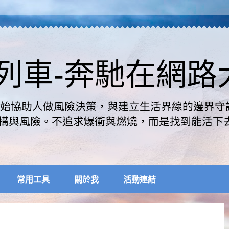
速列車-奔馳在網
是開始協助人做風險決策，與建立生活界線的邊界守
構與風險。不追求爆衝與燃燒，而是找到能活下
常用工具
關於我
活動連結