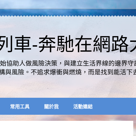
速列車-奔馳在網
是開始協助人做風險決策，與建立生活界線的邊界守
構與風險。不追求爆衝與燃燒，而是找到能活下
常用工具
關於我
活動連結