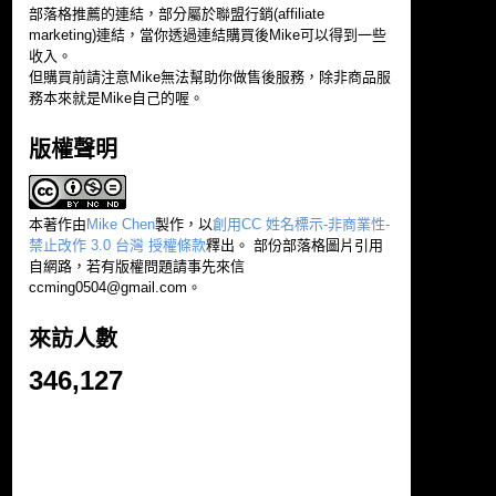
部落格推薦的連結，部分屬於聯盟行銷(affiliate
marketing)連結，當你透過連結購買後Mike可以得到一些
收入。
但購買前請注意Mike無法幫助你做售後服務，除非商品服
務本來就是Mike自己的喔。
版權聲明
本著作由
Mike Chen
製作，以
創用CC 姓名標示-非商業性-
禁止改作 3.0 台灣 授權條款
釋出。 部份部落格圖片引用
自網路，若有版權問題請事先來信
ccming0504@gmail.com
。
來訪人數
346,127