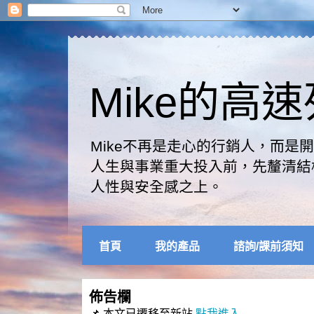
Mike的高
Mike不再是走心的行銷人，而
人生與事業重大投入前，先釐清結
人性與安全感之上。
首頁
我的產品
諮詢/課前須知
佈告欄
📌 本文已遷移至新站
點我進入