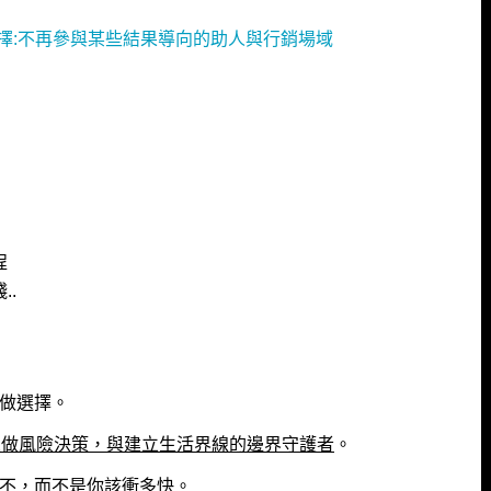
擇:不再參與某些結果導向的助人與行銷場域
程
..
做選擇。
人做風險決策，與建立生活界線的邊界守護者
。
不，而不是你該衝多快。