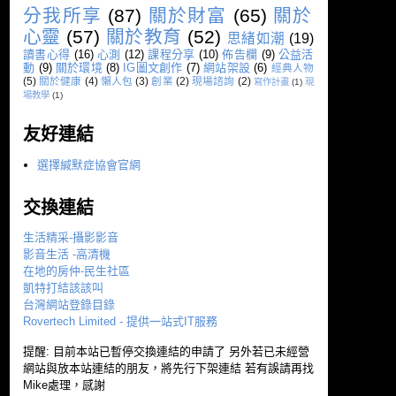
分我所享
(87)
關於財富
(65)
關於
心靈
(57)
關於教育
(52)
思緒如潮
(19)
讀書心得
(16)
心測
(12)
課程分享
(10)
佈告欄
(9)
公益活
動
(9)
關於環境
(8)
IG圖文創作
(7)
網站架設
(6)
經典人物
(5)
關於健康
(4)
懶人包
(3)
創業
(2)
現場諮詢
(2)
寫作計畫
(1)
現
場教學
(1)
友好連結
選擇緘默症協會官網
交換連結
生活精采-攝影影音
影音生活 -高清機
在地的房仲-民生社區
凱特打結該該叫
台灣網站登錄目錄
Rovertech Limited - 提供一站式IT服務
提醒: 目前本站已暫停交換連結的申請了 另外若已未經營
網站與放本站連結的朋友，將先行下架連結 若有誤請再找
Mike處理，感謝