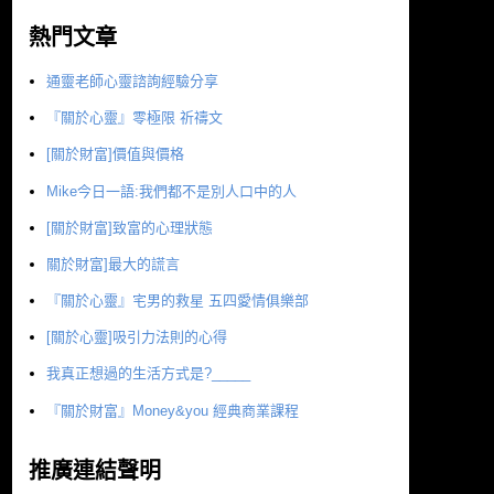
熱門文章
通靈老師心靈諮詢經驗分享
『關於心靈』零極限 祈禱文
[關於財富]價值與價格
Mike今日一語:我們都不是別人口中的人
[關於財富]致富的心理狀態
關於財富]最大的謊言
『關於心靈』宅男的救星 五四愛情俱樂部
[關於心靈]吸引力法則的心得
我真正想過的生活方式是?_____
『關於財富』Money&you 經典商業課程
推廣連結聲明