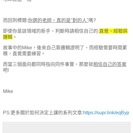
而回到標題:
你選的老師，真的是"對的人"
嗎?
即使你是該領域的新手，判斷時請相信自己的:
直覺、經驗與
邏輯
。
故事中的Mike，後來自己靠邏輯證明了，而經驗需要時間累
積，直覺需要練習。
而當三個面向都同時指向同件事實，那麼就
相信自己的答案
吧!
Mike
PS:更多關於如何決定上課的系列文章:
https://supr.link/eqByp