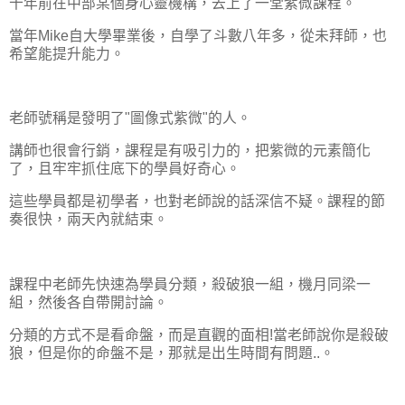
十年前在中部某個身心靈機構，去上了一堂紫微課程。
當年Mike自大學畢業後，自學了斗數八年多，從未拜師，也
希望能提升能力。
老師號稱是發明了"圖像式紫微"的人。
講師也很會行銷，課程是有吸引力的，把紫微的元素簡化
了，且牢牢抓住底下的學員好奇心。
這些學員都是初學者，也對老師說的話深信不疑。課程的節
奏很快，兩天內就結束。
課程中老師先快速為學員分類，殺破狼一組，機月同梁一
組，然後各自帶開討論。
分類的方式不是看命盤，而是直觀的面相!當老師說你是殺破
狼，但是你的命盤不是，那就是出生時間有問題..。