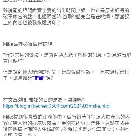
醫院開的證明證實了我的出生時間無誤，也正是原來記得的
破軍命宮的盤。也證明當時老師的話完全是在唬爛，那堂課
上的內容也被我永遠封印了。
Mike這裡必須做出提醒:
"
行銷常見的做法，是讓普通人能了解你的訊息，訊息越簡單
直白越好
"
但是說到博大精深的理論，比如紫微斗數，一旦被過度簡化
了，訊息還能"
正確
"嗎?
在文章:講師開課的目的是為了賺錢嗎?
https://blog.mikechen0504.com/2024/03/mike.html
Mike提到很會賣的江湖郎中，做行銷時往往遠大於產品的內
容帶給人們的好處與效益，更別提內容正確性。這點在我往
後的四處上課的人生(真的很多時候就是要你當韭菜!)，不停
地印證這一點。