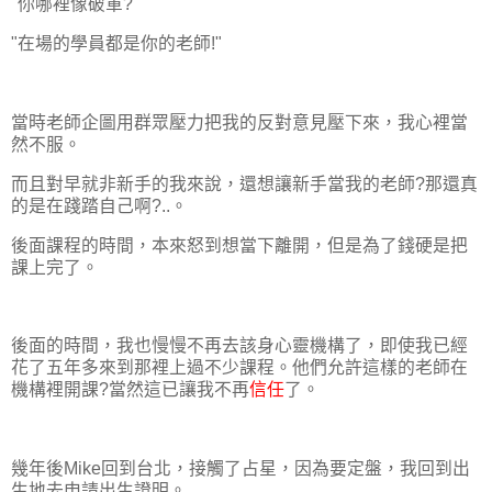
"你哪裡像破軍?"
"在場的學員都是你的老師!"
當時老師企圖用群眾壓力把我的反對意見壓下來，我心裡當
然不服。
而且對早就非新手的我來說，還想讓新手當我的老師?那還真
的是在踐踏自己啊?..。
後面課程的時間，本來怒到想當下離開，但是為了錢硬是把
課上完了。
後面的時間，我也慢慢不再去該身心靈機構了，即使我已經
花了五年多來到那裡上過不少課程。他們允許這樣的老師在
機構裡開課?當然這已讓我不再
信任
了。
幾年後Mike回到台北，接觸了占星，因為要定盤，我回到出
生地去申請
出生證明
。