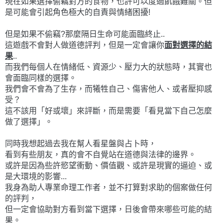
現在如果選擇偷竊對方的食物，也許可以度過飢餓難關。但
是可能會引起角色極大的自責與情緒困擾!
但是如果不偷竊?那麼隔日生命可能面臨終止..
這遊戲不會對人做道德評判，但是一定會讓你
面對選擇的結
果
..
而我們每個人在情緒低、資源少、壓力大的狀態時，其實也
會面臨同樣的選擇。
我們會不會為了生存，而犧牲自己、傷害他人、或者壓抑感
受？
這不該用「好或壞」來評斷，而是需要「看見當下自己怎麼
做了選擇」。
同時我想起過去我在幫人看星盤與占卜時，
看到有些朋友，真的會不自覺站在道德與法律的邊界。
或許是因為些許慾望衝動、價值觀、或許是現實的逼迫、或
是大環境的影響...
我身為助人專業命理工作者，並不打算對求助的個案做任何
的評判，
但一定會協助對方看到當下選擇，日後會帶來哪些可能的結
果。