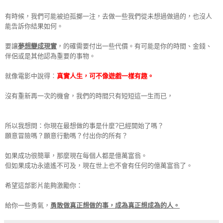
有時候，我們可能被迫孤擲一注，去做一些我們從未想過做過的，
也沒人
能告訴你結果如何。
要讓
夢想變成現實
，的確需要付出一些代價。有可能是你的時間、
金錢、
伴侶或是其他認為重要的事物。
就像電影中說得︰
真實人生，可不像遊戲一樣有趣。
沒有重新再一次的機會，我們的時間只有短短這一生而已，
所以我想問：你現在最想做的事是什麼?已經開始了嗎？
願意冒險嗎？願意行動嗎？付出你的所有？
如果成功很簡單，那麼現在每個人都是億萬富翁。
但如果成功永遠遙不可及，現在世上也不會有任何的億萬富翁了。
希望這部影片能夠激勵你：
給你一些勇氣，
勇敢做真正想做的事，成為真正想成為的人。