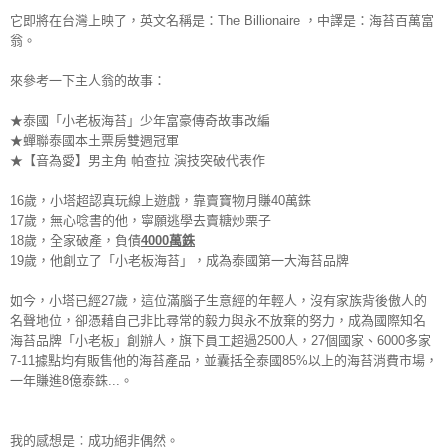
它即將在台灣上映了，英文名稱是：The Billionaire ，中譯是：海苔百萬富
翁。
來參考一下主人翁的故事：
★泰國「小老板海苔」少年富豪傳奇故事改編
★蟬聯泰國本土票房雙週冠軍
★【音為愛】男主角 帕查拉 演技突破代表作
16歲，小塔超認真玩線上遊戲，靠賣寶物月賺40萬銖
17歲，無心唸書的他，寧願逃學去賣糖炒栗子
18歲，全家破產，負債
4000萬銖
19歲，他創立了「小老板海苔」，成為泰國第一大海苔品牌
如今，小塔已經27歲，這位滿腦子生意經的年輕人，
沒有家族背後傲人的
名聲地位，
卻憑藉自己非比尋常的毅力與永不放棄的努力，
成為國際知名
海苔品牌「小老板」創辦人，旗下
員工超過2500人，27個國家、6000多家
7-
11據點均有販售他的海苔產品，並囊括全泰國85%
以上的海苔消費市場，
一年賺進8億泰銖...。
我的感想是︰成功絕非偶然。