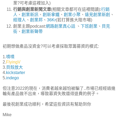
業?可考慮這裡加入)
行銷與創業新聞文章
(相關文章都可在這裡閱讀):
行銷
人
、
創業新訊
、
創新拿鐵
、
創業小聚
、
遠見創業新創
、
經理人
、
創業邦
、
36Kr
(若打算進大陸市場)
創業主題podcast:
網路創業真心話
、
下班創業
、
貝克
街
、
創業新聲帶
初期想做產品沒資金?可以考慮採取眾籌募資的模式:
1.
嘖嘖
2.
FlyingV
3.
貝殼放大
4.
kickstarter
5.
indego
但注意2022的現在，消費者越來越怕被騙了..市場已經經過幾
輪有產品做不出來，導致募資失敗還得退費的例子。
最後祝創業成功順利，希望這些資訊有幫助到你
Mike