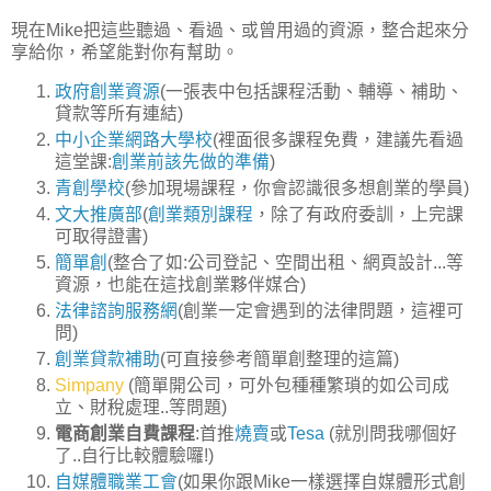
現在Mike把這些聽過、看過、或曾用過的資源，整合起來分
享給你，希望能對你有幫助。
政府創業資源
(一張表中包括課程活動、輔導、補助、
貸款等所有連結)
中小企業網路大學校
(裡面很多課程免費，建議先看過
這堂課:
創業前該先做的準備
)
青創學校
(參加現場課程，你會認識很多想創業的學員)
文大推廣部
(
創業類別課程
，除了有政府委訓，上完課
可取得證書)
簡單創
(整合了如:公司登記、空間出租、網頁設計...等
資源，也能在這找創業夥伴媒合)
法律諮詢服務網
(創業一定會遇到的法律問題，這裡可
問)
創業貸款補助
(可直接參考簡單創整理的這篇)
Simpany
(簡單開公司，可外包種種繁瑣的如公司成
立、財稅處理..等問題)
電商創業自費課程
:首推
燒賣
或
Tesa
(就別問我哪個好
了..自行比較體驗囉!)
自媒體職業工會
(如果你跟Mike一樣選擇自媒體形式創