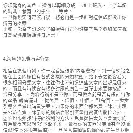
像想健身的客戶 ，還可以再細分成 ：OL上班族， 上了年紀
的媽媽，發育中的學生，...等等。
一旦你鎖定特定族群後，務必再進一步針對這個族群做出你
獨有的提案，
比如：你為了照顧孩子掉犧牲自己的健康了嗎？參加30天搖
身變成健康媽媽健身計畫。
4.海量的免費內容行銷
相信在這個時刻，你一定看過很多"內容農場"，到一個網站之
後在上面的欄位有各式各樣的分類標題，點下去之後會看到
很多相關分類文章，往往你也不知道這些文章的出處是哪來
的，而且有時候會有很多討厭的廣告一直彈出來要你按讚 ，
或是分享...。內容行銷不是不做，而是做之前是否有設計出你
的產品"銷售漏斗"？從免費 、低價、 中價、 到高價，一步步
引導客戶做出購買決策。如果你的東西全都免費，除非主題
是公益性質，除了你的網站靠吸引流量再賣廣告欄位之外，
恐怕也很難找出持續獲利的方法。免費提供太久也會讓你的
客戶覺得可以對你"予取予求"，覺得你的東西很廉價甚至沒價
值(即使本來很有價值)，一旦落入這種循環你的網路生意要翻