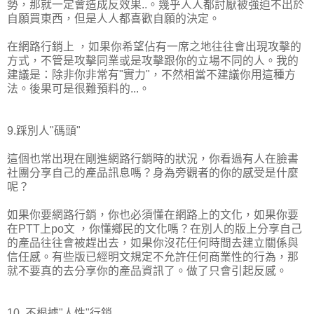
勢，那就一定會造成反效果..。幾乎人人都討厭被強迫不出於
自願買東西，但是人人都喜歡自願的決定。
在網路行銷上 ，如果你希望佔有一席之地往往會出現攻擊的
方式，不管是攻擊同業或是攻擊跟你的立場不同的人。我的
建議是：除非你非常有"實力"，不然相當不建議你用這種方
法。後果可是很難預料的...。
9.踩別人"碼頭"
這個也常出現在剛進網路行銷時的狀況，你看過有人在臉書
社團分享自己的產品訊息嗎？身為旁觀者的你的感受是什麼
呢？
如果你要網路行銷，你也必須懂在網路上的文化，如果你要
在PTT上po文 ，你懂鄉民的文化嗎？在別人的版上分享自己
的產品往往會被趕出去，如果你沒花任何時間去建立關係與
信任感。有些版已經明文規定不允許任何商業性的行為，那
就不要真的去分享你的產品資訊了。做了只會引起反感。
10. 不根據"人性"行銷