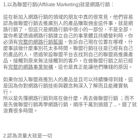
1.以為聯盟行銷(Affiliate Marketing)就是網路行銷：
這在新加入網路行銷的領域的朋友中真的很常見，他們容易
認為做聯盟行銷去推廣別人的產品賺取佣金這件事，就是網
路行銷了，但這只是網路行銷中很小的一部份，不是全部。
當你希望透過網路行銷建立自己的事業體且持續營利時，你
必須有
完整的網路行銷藍圖
，告訴自己現在位置在哪裡，什
麼事該做什麼事別花太多時間。聯盟行銷往往是已經有自己
的產品的人，透過架設聯盟平台去找到自己的聯盟商推廣產
品，接觸到原來無法接觸到的客戶，在做聯盟行銷之前已經
有
完整的網路事業架構
，這也是真正能讓他們賺錢的原因。
如果你加入聯盟商推別人的產品並且可以持續賺得到錢，這
是因為你對網路行銷技術與觀念夠深入了解而且能確實執
行。
所以是先懂網路行銷到底在做什麼，再去做聯盟行銷 ；而不
是先做聯盟行銷再學網路行銷，順序千萬別搞錯了...。錯了就
浪費很多時間。
2.認為流量大就是一切