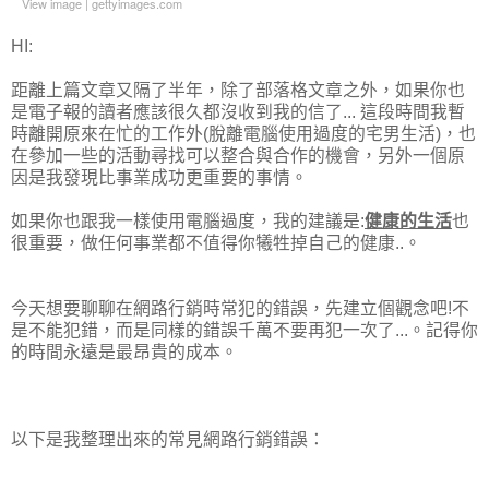
View image
|
gettyimages.com
HI:
距離上篇文章又隔了半年，除了部落格文章之外，如果你也
是電子報的讀者應該很久都沒收到我的信了... 這段時間我暫
時離開原來在忙的工作外(脫離電腦使用過度的宅男生活)，也
在參加一些的活動尋找可以整合與合作的機會，另外一個原
因是我發現比事業成功更重要的事情。
如果你也跟我一樣使用電腦過度，我的建議是:
健康的生活
也
很重要，做任何事業都不值得你犧牲掉自己的健康..。
今天想要聊聊在網路行銷時常犯的錯誤，先建立個觀念吧!不
是不能犯錯，而是同樣的錯誤千萬不要再犯一次了...。記得你
的時間永遠是最昂貴的成本。
以下是我整理出來的常見網路行銷錯誤：