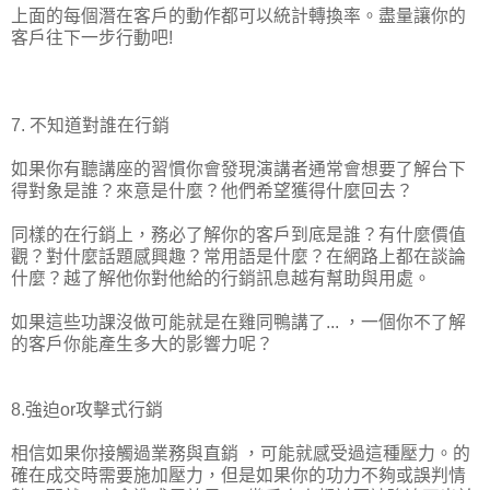
上面的每個潛在客戶的動作都可以統計轉換率。盡量讓你的
客戶往下一步行動吧!
7. 不知道對誰在行銷
如果你有聽講座的習慣你會發現演講者通常會想要了解台下
得對象是誰？來意是什麼？他們希望獲得什麼回去？
同樣的在行銷上，務必了解你的客戶到底是誰？有什麼價值
觀？對什麼話題感興趣？常用語是什麼？在網路上都在談論
什麼？越了解他你對他給的行銷訊息越有幫助與用處。
如果這些功課沒做可能就是在雞同鴨講了... ，一個你不了解
的客戶你能產生多大的影響力呢？
8.強迫or攻擊式行銷
相信如果你接觸過業務與直銷 ，可能就感受過這種壓力。的
確在成交時需要施加壓力，但是如果你的功力不夠或誤判情