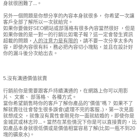
身就很困難了...。
另外一個問題是你想分享的內容本身就很多， 你希望一次讓
客戶全部了解所以一次就給完。
如果你要做好SEO網站或部落格有很多內容當然很好 ，但是
如果你做的是一對一的行銷比如電子報？這一定會發生資訊
超載的問題，
人的注意力是有限的
，請不要一次分享太多內
容，即使內容很有料，務必把內容切小塊點，並且在設計好
你的漏斗後分次給出去。
5.沒有溝通價值就賣
行銷前你是需要跟客戶持續溝通的，在網路上你可以用影
片、 文案、 部落格、 各種方式。
當你希望銷售時你的客戶了解你產品的"價值"嗎？ 如果不了
解就賣往往會發生很多誤會(處理不完的客服..)，第一次見面
就想成交 ，就像沒有異性會剛見你一面就結婚的，即使你是
金城武或林志玲...。當然在某些情況下你是可以直接賣的，比
如產品本身就很低價或是價值相當容易了解(比如一瓶不到20
塊的礦泉水)。