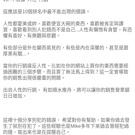
這應該是10個排名中最不能出現的錯誤。
人性都愛美或帥，喜歡便宜大碗的東西，喜歡被肯定與讚
賞，喜歡看到別人犯錯而不是自己...人性有懶惰有貪婪，有恐
懼有喜好，有樂觀與悲觀。
有些部分是外在顯而易見的，有些是內在深層的，甚至是跟
厚黑有關...。
當你的行銷違反人性，比如在你的網站上買你的東西需要經
過困難的三個步驟，而且買了無法馬上得到？這一定會導致
你的銷售出現很嚴重的問題。
出自人性的行銷， 有如順水推舟，將可以讓你的銷售營業額
日日增加。
這裡十個分享別犯的錯誤， 希望對你有幫助，如果你過去發
生了就別在犯了。這些經驗也是Mike多年下來過去曾經犯過
的錯，寫出來也是在提醒自己。