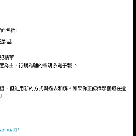
面包括:
己對話
筆記精華
療癒為主，行銷為輔的靈魂系電子報 。
機，但能用新的方式與過去和解。如果你正認識那個還在遺
」
-annual1/