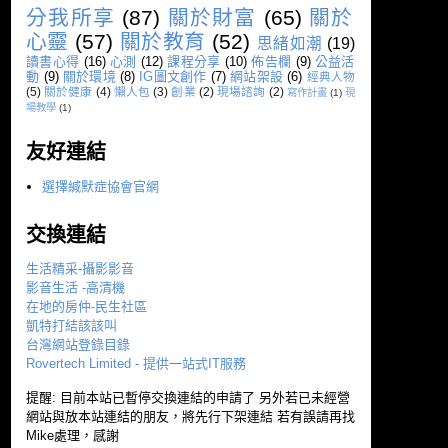
分我所享
(87)
關於財富
(65)
關於
心靈
(57)
關於教育
(52)
思緒如潮
(19)
讀書心得
(16)
心測
(12)
課程分享
(10)
佈告欄
(9)
公益活
動
(9)
關於環境
(8)
IG圖文創作
(7)
網站架設
(6)
經典人物
(5)
關於健康
(4)
懶人包
(3)
創業
(2)
現場諮詢
(2)
寫作計畫
(1)
現
場教學
(1)
友好連結
選擇緘默症協會官網
交換連結
生活精采-攝影影音
影音生活 -高清機
在地的房仲-民生社區
凱特打結該該叫
台灣網站登錄目錄
Rovertech Limited - 提供一站式IT服務
提醒: 目前本站已暫停交換連結的申請了 另外若已未經營
網站與放本站連結的朋友，將先行下架連結 若有誤請再找
Mike處理，感謝