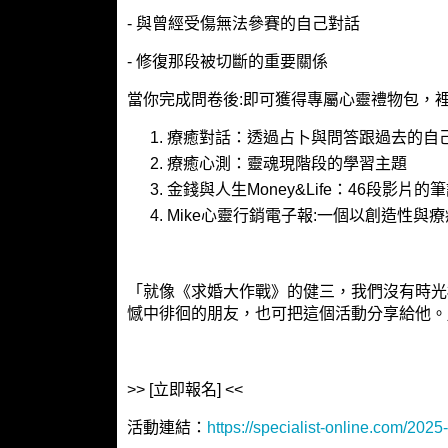
- 與曾經受傷無法參賽的自己對話
- 修復那段被切斷的重要關係
當你完成問卷後:即可獲得專屬心靈禮物包，裡
療癒對話：透過占卜與問答跟過去的自
療癒心測：靈魂現階段的學習主題
金錢與人生Money&Life：46段影片的
Mike心靈行銷電子報:一個以創造性與
「就像《求婚大作戰》的健三，我們沒有時光
憾中徘徊的朋友，也可把這個活動分享給他。
>> [立即報名] <<
活動連結：
https://specialist-online.com/2025