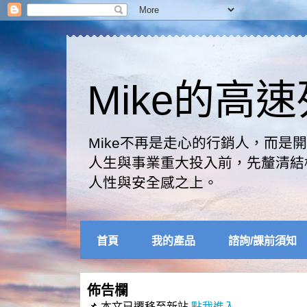
Mike的高
Mike不再是走心的行銷人，而
人生與事業重大投入前，先釐清結
人性與安全感之上。
首頁
我的產品
諮詢/課前須知
佈告欄
📌 本文已遷移至新站
點我進入