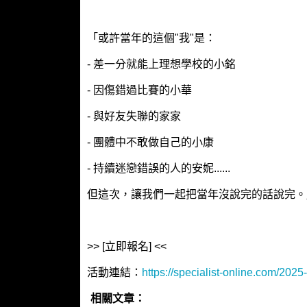
「或許當年的這個"我"是：
- 差一分就能上理想學校的小銘
- 因傷錯過比賽的小華
- 與好友失聯的家家
- 團體中不敢做自己的小康
- 持續迷戀錯誤的人的安妮......
但這次，讓我們一起把當年沒說完的話說完。
>> [立即報名] <<
活動連結：
https://specialist-online.com/2025
相關文章：