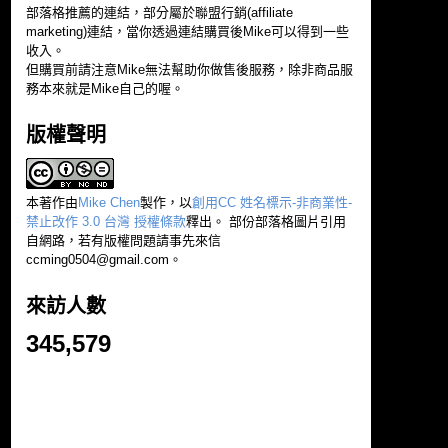
部落格推薦的連結，部分屬於聯盟行銷(affiliate
marketing)連結，當你透過連結購買後Mike可以得到一些
收入。
但購買前請注意Mike無法幫助你做售後服務，除非商品服
務本來就是Mike自己的喔。
版權聲明
本著作由
Mike Chen
製作，以
創用CC 姓名標示-非商業性-
禁止改作 3.0 台灣 授權條款
釋出。 部份部落格圖片引用
自網路，若有版權問題請事先來信
ccming0504@gmail.com
。
來訪人數
345,579