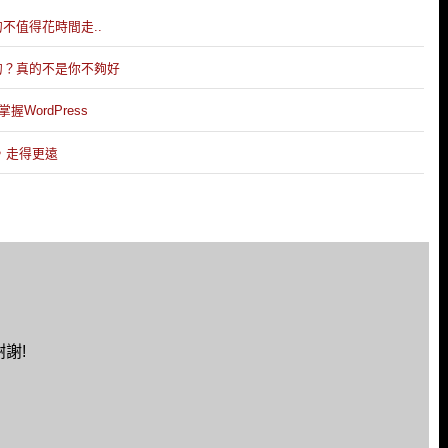
的不值得花時間走..
成的？真的不是你不夠好
WordPress
己，走得更遠
謝!