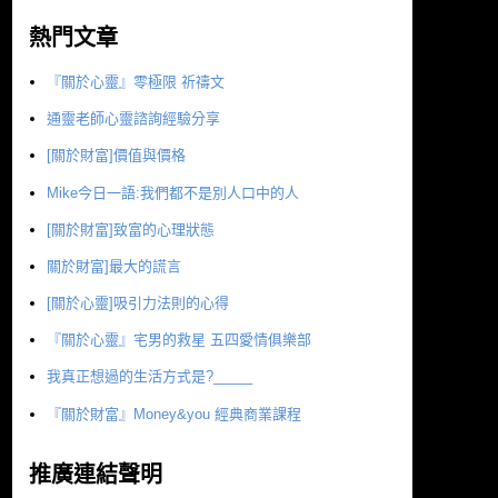
熱門文章
『關於心靈』零極限 祈禱文
通靈老師心靈諮詢經驗分享
[關於財富]價值與價格
Mike今日一語:我們都不是別人口中的人
[關於財富]致富的心理狀態
關於財富]最大的謊言
[關於心靈]吸引力法則的心得
『關於心靈』宅男的救星 五四愛情俱樂部
我真正想過的生活方式是?_____
『關於財富』Money&you 經典商業課程
推廣連結聲明