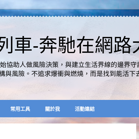
速列車-奔馳在網
是開始協助人做風險決策，與建立生活界線的邊界守
構與風險。不追求爆衝與燃燒，而是找到能活下
常用工具
關於我
活動連結