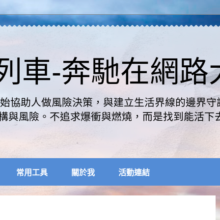
速列車-奔馳在網
是開始協助人做風險決策，與建立生活界線的邊界守
構與風險。不追求爆衝與燃燒，而是找到能活下
常用工具
關於我
活動連結