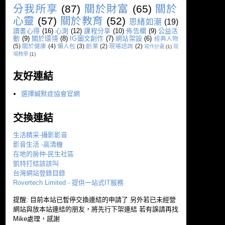
分我所享
(87)
關於財富
(65)
關於
心靈
(57)
關於教育
(52)
思緒如潮
(19)
讀書心得
(16)
心測
(12)
課程分享
(10)
佈告欄
(9)
公益活
動
(9)
關於環境
(8)
IG圖文創作
(7)
網站架設
(6)
經典人物
(5)
關於健康
(4)
懶人包
(3)
創業
(2)
現場諮詢
(2)
寫作計畫
(1)
現
場教學
(1)
友好連結
選擇緘默症協會官網
交換連結
生活精采-攝影影音
影音生活 -高清機
在地的房仲-民生社區
凱特打結該該叫
台灣網站登錄目錄
Rovertech Limited - 提供一站式IT服務
提醒: 目前本站已暫停交換連結的申請了 另外若已未經營
網站與放本站連結的朋友，將先行下架連結 若有誤請再找
Mike處理，感謝