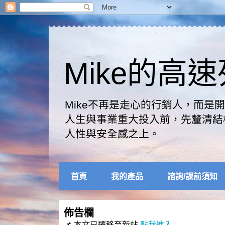
Mike的高
Mike不再是走心的行銷人，而
人生與事業重大投入前，先釐清結
人性與安全感之上。
首頁
我的產品
諮詢/課前須知
佈告欄
📌 本文已遷移至新站
點我進入