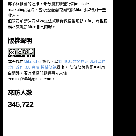
部落格推薦的連結，部分屬於聯盟行銷(affiliate
marketing)連結，當你透過連結購買後Mike可以得到一些
收入。
但購買前請注意Mike無法幫助你做售後服務，除非商品服
務本來就是Mike自己的喔。
版權聲明
本著作由
Mike Chen
製作，以
創用CC 姓名標示-非商業性-
禁止改作 3.0 台灣 授權條款
釋出。 部份部落格圖片引用
自網路，若有版權問題請事先來信
ccming0504@gmail.com
。
來訪人數
345,722