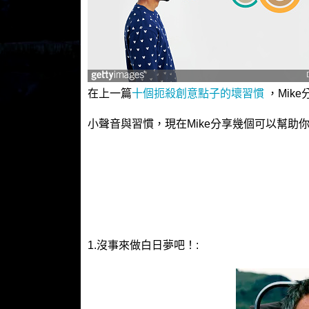
在上一篇
十個扼殺創意點子的壞習慣
，Mik
小聲音與習慣，現在Mike分享幾個可以幫助
1.沒事來做白日夢吧！: