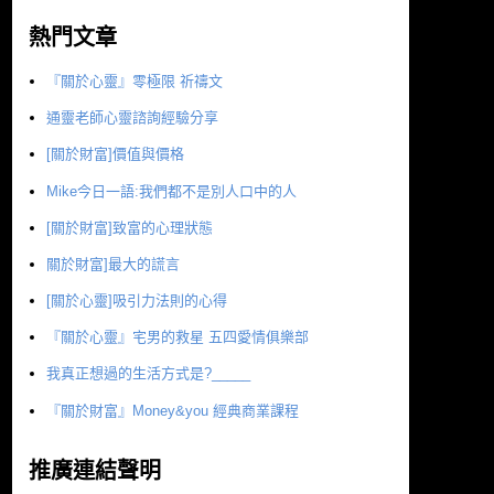
熱門文章
『關於心靈』零極限 祈禱文
通靈老師心靈諮詢經驗分享
[關於財富]價值與價格
Mike今日一語:我們都不是別人口中的人
[關於財富]致富的心理狀態
關於財富]最大的謊言
[關於心靈]吸引力法則的心得
『關於心靈』宅男的救星 五四愛情俱樂部
我真正想過的生活方式是?_____
『關於財富』Money&you 經典商業課程
推廣連結聲明