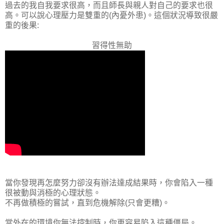
過去的我自我要求很高
，而且師長與親人對自己的要求也很
高
。可以說心理壓力是雙重的(內憂外患)
。
這個狀況導致很嚴
重的後果:
習得性無助
當你發現再怎麼努力卻沒有辦法達成結果時
，你會陷入一種
很被動與消極的心理狀態
。
不再做積極的嘗試
，直到危機解除(只會更糟)
。
當外在的環境你無法控制時
，你更容易陷入這種僵局
。