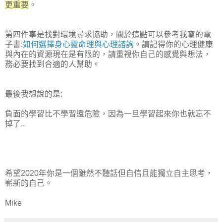
更重要
。
第四件事是找對環境尋求協助
，關於這點可以參考我寫的電
子書:
如何選擇身心靈命理與心理諮詢
。請記得你的心理健康
與內在的資源現在是有限的
，請重視你自己的感覺與想法
，
務必要找到合適的人幫助
。
最後我想說的是:
負面的學習比不學習還危險
，
因為一旦學習起來你也就忘不
掉了..
希望2020年你是一個雖然不聽話但自信且能獨立自主思考
，
嶄新的自己
。
Mike