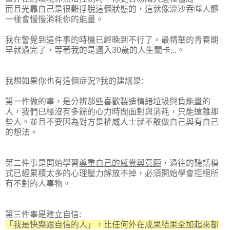
而且光靠自己是很難掙脫這個狀態的
，這就像流沙吞噬人體
一樣會慢慢消耗你的能量
。
我在警覺到這件事的時機已經晚到不行了
。最精華的青春期
早就過完了
，等著我的是邁入30歲的人生關卡...
。
我想如果你也有這個症況?我的建議是:
第一件做的事
，
是分辨那些喜歡製造情緒垃圾與負能量的
人
，我們已經沒有多餘的心力時間面對與消耗
，只能
遠離那
些人
。並且不要因為對方是權威人士就不敢做自己與有自己
的想法
。
第二件事是開始學習
尊重自己的感覺與意願
，過往的聽話模
式已經累積太多的心理壓力解放不掉
，必須開始學會拒絕所
有不對的人事物
。
第三件事是建立自信:
「我是快樂跟自信的人」，比任何外在成果結果全加起來都