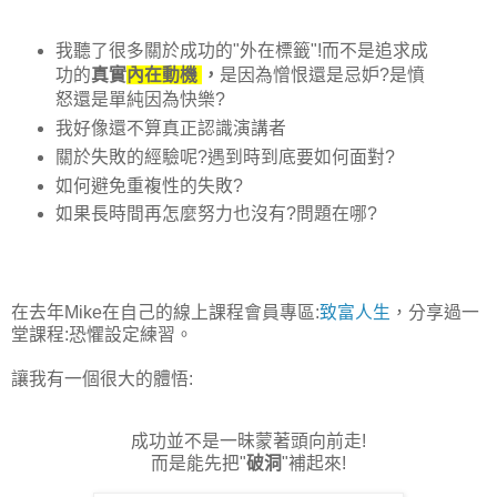
我聽了很多關於成功的"外在標籤"!而不是追求成
功的
真實
內在動機
，
是因為憎恨還是忌妒?是憤
怒還是單純因為快樂?
我好像還不算真正認識演講者
關於失敗的經驗呢?遇到時到底要如何面對?
如何避免重複性的失敗?
如果長時間再怎麼努力也沒有?問題在哪?
在去年Mike在自己的線上課程會員專區:
致富人生
，分享過一
堂課程:恐懼設定練習。
讓我有一個很大的體悟:
成功並不是一昧蒙著頭向前走!
而是能先把"
破洞
"補起來!