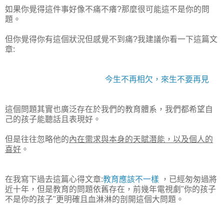
如果你覺得這件事好像不痛不癢?那麼很可能這不是你的問
題
。
但你覺得你有這個狀況但感覺不到痛?我建議你看一下這篇文
章:
今生不再相欠，來生不要再見
這個問題其實也廣泛存在於我們的教育體系
，我們都希望自
己的孩子能聽話且表現好
。
但是往往忽略他的
內在需求與本身的天賦潛能
，以及個人的
喜好
。
在我寫下過去這篇心得文章:
教育應該不一樣
，已經匆匆過將
近十年
，但是教育的問題依舊存在
，前幾年電視劇"你的孩子
不是你的孩子"更明確且血淋淋的剖開這個大問題
。