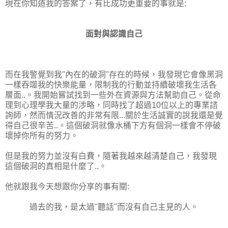
現在你知道我的答案了，有比成功更重要的事就是:
面對與認識自己
而在我警覺到我"內在的破洞"存在的時候，我發現它會像黑洞
一樣吞噬我的快樂能量，限制我的行動並持續破壞我生活各
層面..。我開始嘗試找到一些外在資源與方法幫助自己。從命
理到心理學我大量的涉略，同時找了超過10位以上的專業諮
詢師，然而情況改善的非常有限...關於生活誠實的說我還是覺
得自己很辛苦..。這個破洞就像水桶下方有個洞一樣會不停破
壞掉你所有的努力。
但是我的努力並沒有白費，隨著我越來越清楚自己，我發現
這個破洞的真相是什麼了..。
他就跟我今天想跟你分享的事有關:
過去的我，是太過"聽話"而沒有自己主見的人。