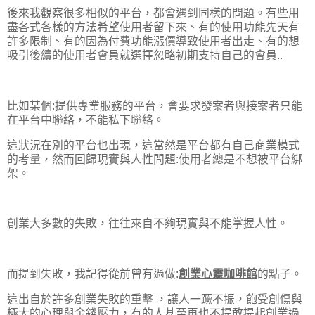
後來我觀察很多相似的平台，都會遇到同樣的問題。有些用
盡各式各樣的方法希望使用者留下來、有的使用功能先天有
許多限制、有的因為付費功能漲價導致使用者出走、有的想
吸引後續的使用者會員就選擇忽略初期支持自己的會員..
比如某個:提供專業服務的平台，會要求發案者與接案者只能
在平台中聯絡，不能私下聯絡。
這狀況在別的平台也出現，這當然是平台都有自己商業模式
的考量，然而回歸現實與人性問題:使用者總是不想被平台綁
架。
創業大多數的失敗，往往來自不夠現實與不能掌握人性。
而提到失敗，我記得從前曾有過做:
創業心靈咖啡館
的點子。
這出自於許多創業失敗的重擊 ，讓人一蹶不振，飽受創傷與
極大的心理與金錢壓力，有的人甚至再也不提敢提起創業過...