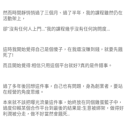
然而時間靜悄悄過了三個月、過了半年，我的課程雖然仍在
活動架上，
卻"沒有任何人上門..."我的課程幾乎沒有任何詢問度...
這時我開始覺得自己是個傻子，在我還沒賺到錢，就要先餓
死了!
而且開始覺得:相信只用這個平台就好?真的是件錯事。
過了多年後回想這件事，自己也有問題，身為創業者，要站
在經營的角度思維。
本來就不該把曝光流量這件事，始終放在同個雞蛋籃子中，
過度仰賴某個合作平台到最後的結果是:生意被綁架，做得好
利潤被分走，做不好當然會餓死..