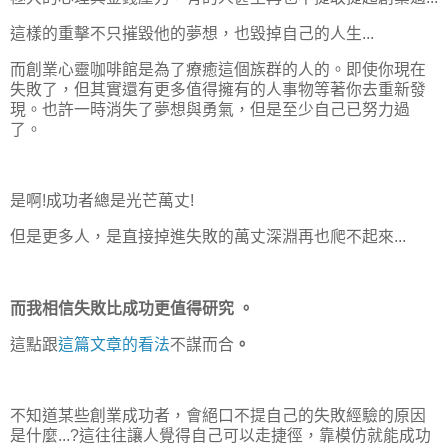
這樣的重擊不只摧毀他的夢想，也毀掉自己的人生...
而創業心靈咖啡館是為了療癒這個族群的人的。即使你現在
失敗了，但其實還有更多值得擁有的人事物等著你去重新發
現。也許一時消失了夢想與勇氣，但是至少自己已努力過
了。
是啊!成功者總是光芒萬丈!
但是更多人，是直接掉進失敗的萬丈深淵再也爬不起來...
而我相信失敗比成功更值得研究 。
這點跟
這篇文章的看法
不謀而合
。
不知道某些創業成功者，會絕口不提自己的失敗經驗的原因
是什麼...?這往往讓人覺得自己可以走捷徑，靠模仿就能成功