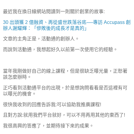
最近我在換日線網站閱讀到一則關於創業的故事:
30 出頭獲 2 億融資、再從盛世跌落谷底──專訪 Accupass 創
辦人謝耀輝：「慘敗後的成長才是真的」
文章的主角正是，活動通的創辦人。
而說到活動通，我想起好久以前第一次使用它的經驗。
當年我剛做好自己的線上課程，但是很缺乏曝光量，正愁著
該怎麼辦時。
正巧看到活動通平台的出現，於是想詢問看看是否這裡有可
以曝光的機會。
很快我收到的回應告訴我:可以協助我推廣課程!
且對方說:就用我們平台就好，可以不用再用其他的東西了!
我很高興的答應了，並期待接下來的成果。