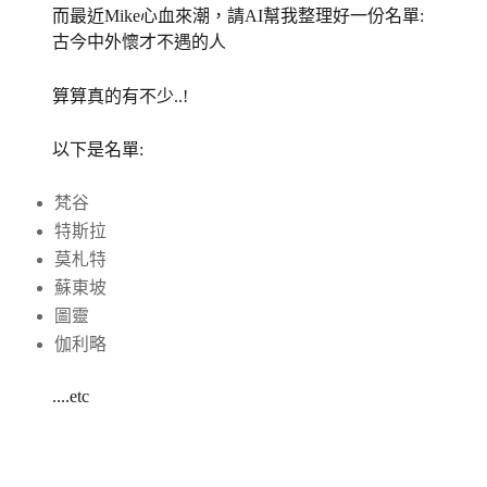
而最近Mike心血來潮，請AI幫我整理好一份名單:
古今中外懷才不遇的人
算算真的有不少..!
以下是名單:
梵谷
特斯拉
莫札特
蘇東坡
圖靈
伽利略
....etc