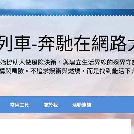
速列車-奔馳在網
是開始協助人做風險決策，與建立生活界線的邊界守
構與風險。不追求爆衝與燃燒，而是找到能活下
常用工具
關於我
活動連結