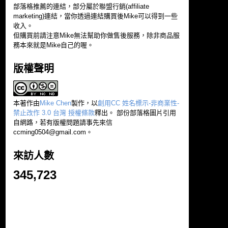
部落格推薦的連結，部分屬於聯盟行銷(affiliate
marketing)連結，當你透過連結購買後Mike可以得到一些
收入。
但購買前請注意Mike無法幫助你做售後服務，除非商品服
務本來就是Mike自己的喔。
版權聲明
本著作由
Mike Chen
製作，以
創用CC 姓名標示-非商業性-
禁止改作 3.0 台灣 授權條款
釋出。 部份部落格圖片引用
自網路，若有版權問題請事先來信
ccming0504@gmail.com
。
來訪人數
345,723