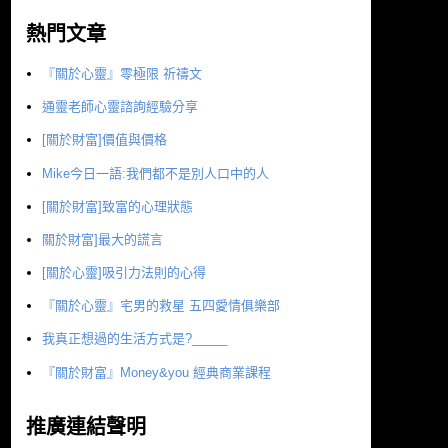
熱門文章
『關於心靈』零極限 祈禱文
通靈老師心靈諮詢經驗分享
[關於財富]價值與價格
Mike今日一語:我們都不是別人口中的人
[關於財富]致富的心理狀態
關於財富]最大的謊言
[關於心靈]吸引力法則的心得
『關於心靈』宅男的救星 五四愛情俱樂部
我真正想過的生活方式是?_____
『關於財富』Money&you 經典商業課程
推廣連結聲明