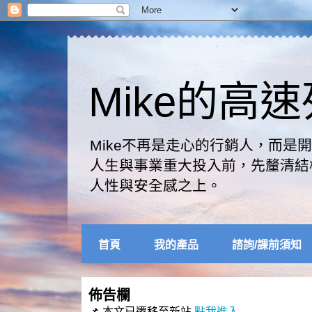
Mike的高
Mike不再是走心的行銷人，而
人生與事業重大投入前，先釐清結
人性與安全感之上。
首頁
我的產品
諮詢/課前須知
佈告欄
📌 本文已遷移至新站
點我進入