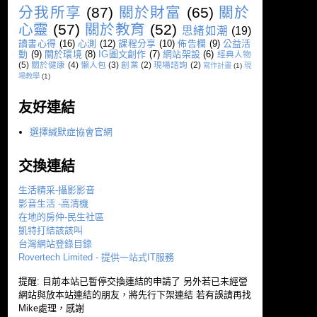
分我所享
(87)
關於財富
(65)
關於
心靈
(57)
關於教育
(52)
思緒如潮
(19)
讀書心得
(16)
心測
(12)
課程分享
(10)
佈告欄
(9)
公益活
動
(9)
關於環境
(8)
IG圖文創作
(7)
網站架設
(6)
經典人物
(5)
關於健康
(4)
懶人包
(3)
創業
(2)
現場諮詢
(2)
寫作計畫
(1)
現
場教學
(1)
友好連結
選擇緘默症協會官網
交換連結
生活精采-攝影影音
影音生活 -高清機
在地的房仲-民生社區
凱特打結該該叫
台灣網站登錄目錄
Rovertech Limited - 提供一站式IT服務
提醒: 目前本站已暫停交換連結的申請了 另外若已未經營
網站與放本站連結的朋友，將先行下架連結 若有誤請再找
Mike處理，感謝