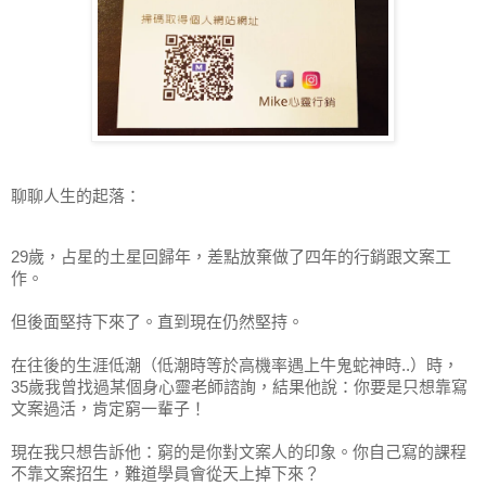
聊聊人生的起落：
29歲，占星的土星回歸年，差點放棄做了四年的行銷跟文案工
作。
但後面堅持下來了。直到現在仍然堅持。
在往後的生涯低潮（低潮時等於高機率遇上牛鬼蛇神時..）時，
35歲我曾找過某個身心靈老師諮詢，結果他說：你要是只想靠寫
文案過活，肯定窮一輩子！
現在我只想告訴他：窮的是你對文案人的印象。你自己寫的課程
不靠文案招生，難道學員會從天上掉下來？