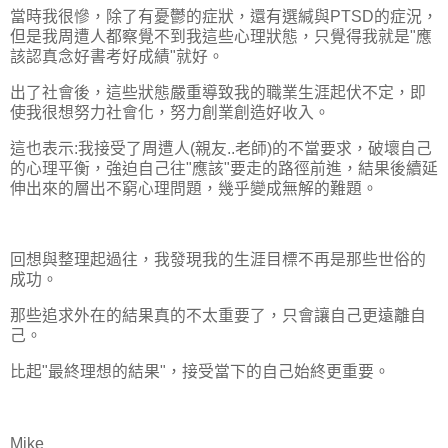
當時我很慘，除了有憂鬱的症狀，還有選緘與PTSD的症況，
但是我周遭人都察覺不到我這些心理狀態，只覺得我就是"應
該認真念好書考好成績"就好。
出了社會後，這些狀態嚴重導致我的職業生涯起伏不定，即
使我很想努力社會化，努力創業創造好收入。
這也表示:我接受了周遭人(親友..老師)的不當要求，破壞自己
的心理平衡，強迫自己往"應該"要走的路徑前進，結果後續延
伸出來的層出不窮心理問題，幾乎變成無解的難題。
回想與整理起過往，我發現我的生涯目標不再是那些世俗的
成功。
那些追求外在的結果真的不太重要了，只會讓自己更遠離自
己。
比起"最終理想的結果"，接受當下的自己始終更重要。
Mike