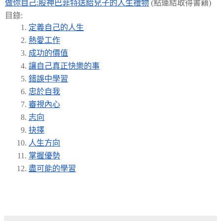
做你自己:
股神巴菲特送給兒子的人生禮物
(點連結取得書籍)
目錄:
定義自己的人生
熱愛工作
成功的價值
讓自己真正快樂的事
錯誤中學習
忠於自我
審視內心
志向
抉擇
人生方向
掌握優勢
盡可能的學習