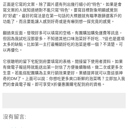
正面是它寫的文案，除了圖片還有列出幾行細小的"特色"，如果是會
寫文案的人就知道絕對不能只寫"特色"，要寫目標對象明顯感覺到
的"好處"，最好的寫法是在第一句話的大標題就有瞄準跟篩選客戶的
功能了，而且要能讓人感到好奇或是有嚇到想一探究竟的感覺。
翻過來反面，發現好多可以填寫的空格，有團購加購免運費等訊息，
但因為我試吃沒那麼多，不知道其他口味泡菜好不好吃...?這也是選項
太多的缺點。比如第一主打最暢銷好吃的泡菜是哪一個？不清楚。可
以再優化。
它很聰明的留下宅配到府要填寫的表格，間接留下使用者資料，如果
有做電子報這時就能送出第一封信了方便後續聯絡，做二次或更多次
生意。若能搭配團購為主來行銷效果更好，業績提昇就可以靠這張神
奇的DM了。上面可以說：你想吃更多爽口新鮮的泡菜嗎？立即加入我
們的會員電子報，即可享受X折優惠團購宅配到府的資格。
沒有留言: