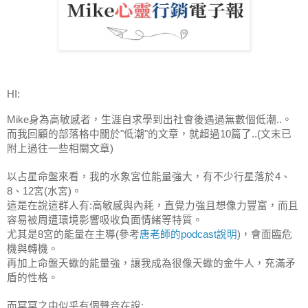
HI:
Mike身為高敏感者，生涯自求學到出社會後遇過無數個低潮..。
而我回顧的部落格中關於"低潮"的文章，就超過10篇了..(文末已
附上過往一些相關文章)
以占星命盤來看，我的水象宮位能量強大，有不少行星落於4、
8、12宮(水宮)。
這是在說這群人有:高敏感與內耗，直覺力強且想像力豐富，而且
容易被周遭環境影響吸收負面情緒等特質。
尤其是8宮的能量在主導(參考
唐老師的podcast說明
)，會面臨危
機與轉機。
再加上命盤天蠍的能量強，讓我成為很像天蠍的金牛人，充滿矛
盾的性格。
而冥冥之中似乎有個聲音在說: