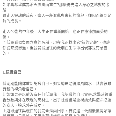
如果真希望成為浴火鳳凰而重生?那麼得先進入身心之地獄的考
驗..
雖走入靈魂的暗夜，進入一段混亂與未知的旅程，卻因而得到足
夠的成長。
走入40歲的中年後，人生正在重新開始，也正在療癒前面受的
傷。
而低潮看似負面含意的名稱，現在我正找出它"新的定義"。也許
你從來沒想過，但我覺得過往的低潮在生命中出現都是有意義
的。
1.認識自己
低潮期能讓你重新認識自己。如果總是過得順風順水，其實很難
有新的視角看自己。
比如如果是以前沒有任何低潮我，我認識的自己會是:求學時很重
視分數與外在表現的高材生，出了社會後是重視績效與使命必達
的商人，追求外在成功。
上述跟過往與現在的我完全是兩回事，自從遇上低潮後就開始讓