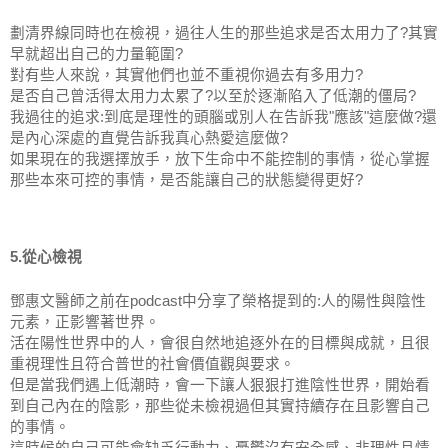
劃清界線同時也在檢視，過往人生的那些追求是否太用力了?其實
早就超出自己的力量範圍?
對有些人來說，其實他們也並不重視你過去有多用力?
是否自己曾活得太用力太累了?以至於逐漸陷入了低潮的僵局?
我過往的追求:到底是理性的頭腦或別人在告訴我"應該"這麼做?還
是內心深處的直覺告訴我真心熱愛這麼做?
如果現在的我選擇放手，放下生命中不能控制的事情，從心掌握
那些本來可控的事情，是否能讓自己的狀態變得更好?
5.從心檢視
鄧惠文醫師之前在podcast中分享了榮格提到的:人的陽性與陰性
元素，正影響著世界。
活在陽性世界中的人，會很自然地追逐外在的目標與成就，且很
重視理性且符合普世的社會價值觀與要求。
但是當我們遇上低潮時，會一下讓人狠狠打進陰性世界，開始看
到自己內在的陰影，那些從未檢視過但其實持續存在且影響自己
的事情。
這時候的自己可能會缺乏行動力、憂鬱沒有安全感、非理性且情