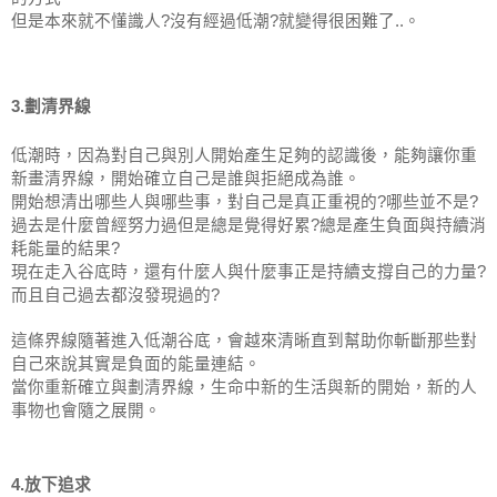
但是本來就不懂識人?沒有經過低潮?就變得很困難了..。
3.劃清界線
低潮時，因為對自己與別人開始產生足夠的認識後，能夠讓你重
新畫清界線，開始確立自己是誰與拒絕成為誰。
開始想清出哪些人與哪些事，對自己是真正重視的?哪些並不是?
過去是什麼曾經努力過但是總是覺得好累?總是產生負面與持續消
耗能量的結果?
現在走入谷底時，還有什麼人與什麼事正是持續支撐自己的力量?
而且自己過去都沒發現過的?
這條界線隨著進入低潮谷底，會越來清晰直到幫助你斬斷那些對
自己來說其實是負面的能量連結。
當你重新確立與劃清界線，生命中新的生活與新的開始，新的人
事物也會隨之展開。
4.放下追求