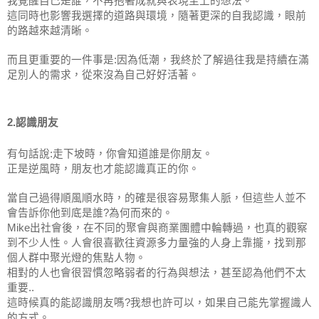
我覺醒自己是誰，不再抱著成就與表現至上的想法。
這同時也影響我選擇的道路與環境，隨著更深的自我認識，眼前
的路越來越清晰。
而且更重要的一件事是:因為低潮，我終於了解過往我是持續在滿
足別人的需求，從來沒為自己好好活著。
2.認識朋友
有句話說:走下坡時，你會知道誰是你朋友。
正是逆風時，朋友也才能認識真正的你。
當自己過得順風順水時，的確是很容易聚集人脈，但這些人並不
會告訴你他到底是誰?為何而來的。
Mike出社會後，在不同的聚會與商業團體中輪轉過，也真的觀察
到不少人性。人會很喜歡往資源多力量強的人身上靠攏，找到那
個人群中聚光燈的焦點人物。
相對的人也會很習慣忽略弱者的行為與想法，甚至認為他們不太
重要..
這時候真的能認識朋友嗎?我想也許可以，如果自己能先掌握識人
的方式。